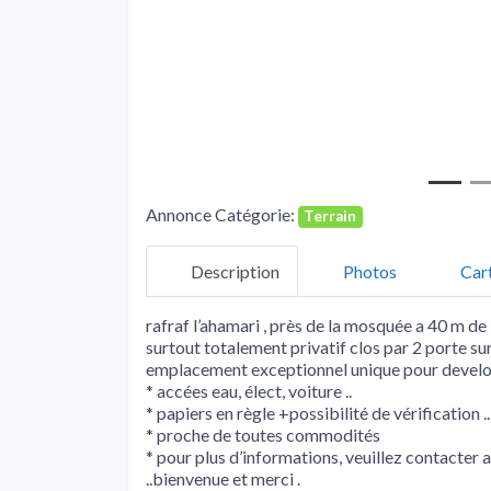
Annonce Catégorie:
Terrain
Description
Photos
Car
rafraf l’ahamari , près de la mosquée a 40 m de l
surtout totalement privatif clos par 2 porte sur
emplacement exceptionnel unique pour develop
* accées eau, élect, voiture ..
* papiers en règle +possibilité de vérification ..
* proche de toutes commodités
* pour plus d’informations, veuillez contacter a
..bienvenue et merci .