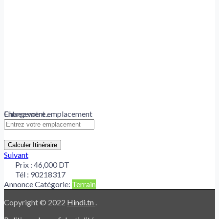
Chargement...
Entrez votre emplacement
Calculer Itinéraire
Suivant
Prix :
46,000 DT
Tél :
90218317
Annonce Catégorie:
Terrain
Copyright © 2022
Hindi.tn
.