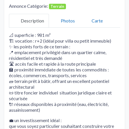
Annonce Catégorie:
Terrain
Description
Photos
Carte
📐 superficie : 981 m²
🏗️ vocation : r+2 (idéal pour villa ou petit immeuble)
✨ les points forts de ce terrain :
📍 emplacement privilégié dans un quartier calme,
résidentiel et très demandé
🛣️ accès facile et rapide à la route principale
🏫 proximité immédiate de toutes les commodités :
écoles, commerces, transports, services
🧱 terrain prêt à bâtir, offrant un excellent potentiel
architectural
📜 titre foncier individuel  situation juridique claire et
sécurisée
🔌 réseaux disponibles à proximité (eau, électricité,
assainissement)
💼 un investissement idéal :
que vous soyez particulier souhaitant construire votre