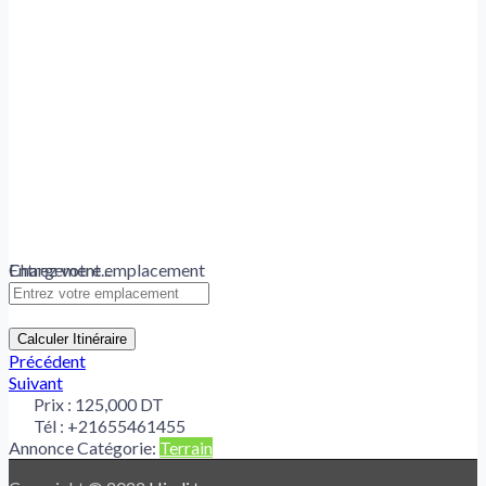
Chargement...
Entrez votre emplacement
Calculer Itinéraire
Précédent
Suivant
Prix :
125,000 DT
Tél :
+21655461455
Annonce Catégorie:
Terrain