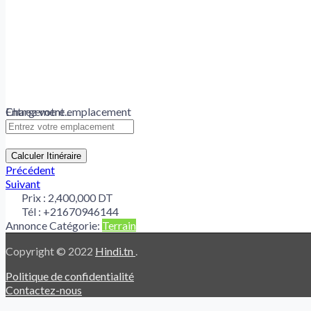
Chargement...
Entrez votre emplacement
Calculer Itinéraire
Précédent
Suivant
Prix :
2,400,000 DT
Tél :
+21670946144
Annonce Catégorie:
Terrain
Copyright © 2022
Hindi.tn
.
Politique de confidentialité
Contactez-nous