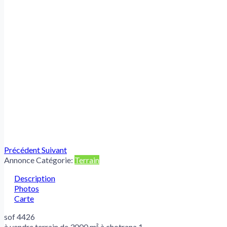
Précédent
Suivant
Annonce Catégorie:
Terrain
Description
Photos
Carte
sof 4426
à vendre terrain de 3000 m² à chotrana 1