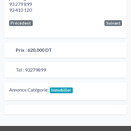
93 279 899
93 410 120
Précédent
Suivant
Prix :
620,000 DT
Tél :
93279899
Annonce Catégorie:
Immobilier