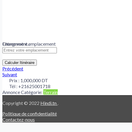
Chargement...
Entrez votre emplacement
Calculer Itinéraire
Précédent
Suivant
Prix :
1,000,000 DT
Tél :
+21625001718
Annonce Catégorie:
Terrain
Copyright © 2022
Hindi.tn
.
Politique de confidentialité
Contactez-nous