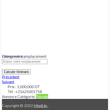
Chargement...
Entrez votre emplacement
Calculer Itinéraire
Précédent
Suivant
Prix :
1,000,000 DT
Tél :
+21625001718
Annonce Catégorie:
Terrain
Copyright © 2022
Hindi.tn
.