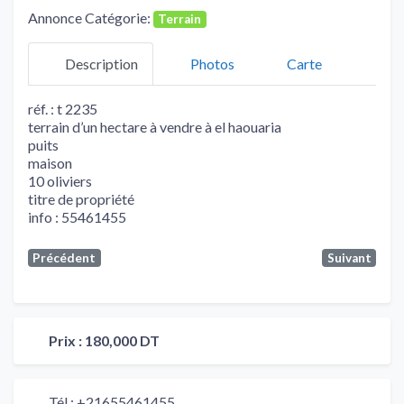
Annonce Catégorie:
Terrain
Description
Photos
Carte
réf. : t 2235
terrain d’un hectare à vendre à el haouaria
puits
maison
10 oliviers
titre de propriété
info : 55461455
Précédent
Suivant
Prix :
180,000 DT
Tél :
+21655461455