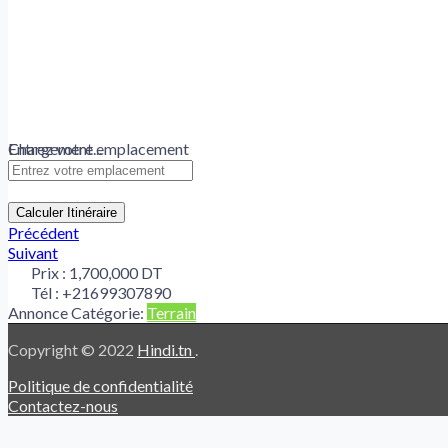
Chargement...
Entrez votre emplacement
Calculer Itinéraire
Précédent
Suivant
Prix :
1,700,000 DT
Tél :
+21699307890
Annonce Catégorie:
Terrain
Copyright © 2022
Hindi.tn
.
Politique de confidentialité
Contactez-nous