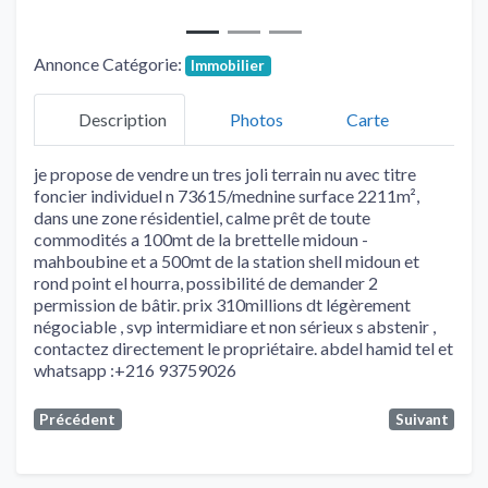
Annonce Catégorie:
Immobilier
Description
Photos
Carte
je propose de vendre un tres joli terrain nu avec titre
foncier individuel n 73615/mednine surface 2211m²,
dans une zone résidentiel, calme prêt de toute
commodités a 100mt de la brettelle midoun -
mahboubine et a 500mt de la station shell midoun et
rond point el hourra, possibilité de demander 2
permission de bâtir. prix 310millions dt légèrement
négociable , svp intermidiare et non sérieux s abstenir ,
contactez directement le propriétaire. abdel hamid tel et
whatsapp :+216 93759026
Précédent
Suivant