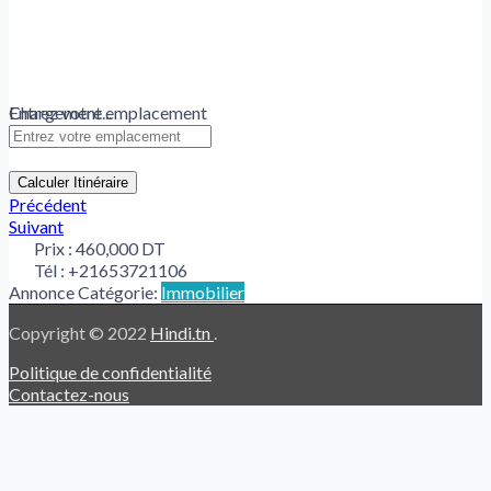
Chargement...
Entrez votre emplacement
Calculer Itinéraire
Précédent
Suivant
Prix :
460,000 DT
Tél :
+21653721106
Annonce Catégorie:
Immobilier
Copyright © 2022
Hindi.tn
.
Politique de confidentialité
Contactez-nous