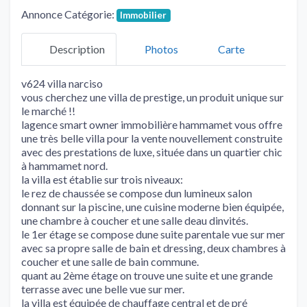
Annonce Catégorie:
Immobilier
Description
Photos
Carte
v624 villa narciso
vous cherchez une villa de prestige, un produit unique sur
le marché !!
lagence smart owner immobilière hammamet vous offre
une très belle villa pour la vente nouvellement construite
avec des prestations de luxe, située dans un quartier chic
à hammamet nord.
la villa est établie sur trois niveaux:
le rez de chaussée se compose dun lumineux salon
donnant sur la piscine, une cuisine moderne bien équipée,
une chambre à coucher et une salle deau dinvités.
le 1er étage se compose dune suite parentale vue sur mer
avec sa propre salle de bain et dressing, deux chambres à
coucher et une salle de bain commune.
quant au 2ème étage on trouve une suite et une grande
terrasse avec une belle vue sur mer.
la villa est équipée de chauffage central et de pré