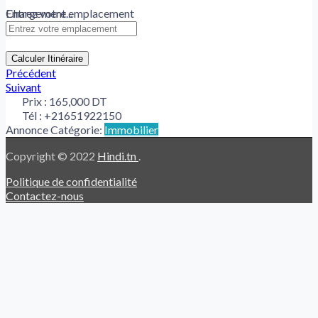
Chargement...
Entrez votre emplacement
Calculer Itinéraire
Précédent
Suivant
Prix :
165,000 DT
Tél :
+21651922150
Annonce Catégorie:
Immobilier
Copyright © 2022
Hindi.tn
.
Politique de confidentialité
Contactez-nous