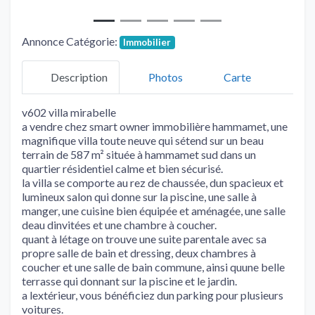
Annonce Catégorie:
Immobilier
Description
Photos
Carte
v602 villa mirabelle
a vendre chez smart owner immobilière hammamet, une
magnifique villa toute neuve qui sétend sur un beau
terrain de 587 m² située à hammamet sud dans un
quartier résidentiel calme et bien sécurisé.
la villa se comporte au rez de chaussée, dun spacieux et
lumineux salon qui donne sur la piscine, une salle à
manger, une cuisine bien équipée et aménagée, une salle
deau dinvitées et une chambre à coucher.
quant à létage on trouve une suite parentale avec sa
propre salle de bain et dressing, deux chambres à
coucher et une salle de bain commune, ainsi quune belle
terrasse qui donnant sur la piscine et le jardin.
a lextérieur, vous bénéficiez dun parking pour plusieurs
voitures.