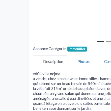
Annonce Catégorie:
Immobilier
Description
Photos
Car
v604 villa nejma
a vendre chez smart owner immobilière hammam
qui sétend sur un beau terrain de 540 m² situé
la villa fait 315m² orné de haut plafond avec d
chaussée, un grand salon qui donne sur une joli
aménagée, une salle d eau dinvitées et une ch
quant à létage on trouve trois suites parentale
belle terrasse donnant sur le jardin.