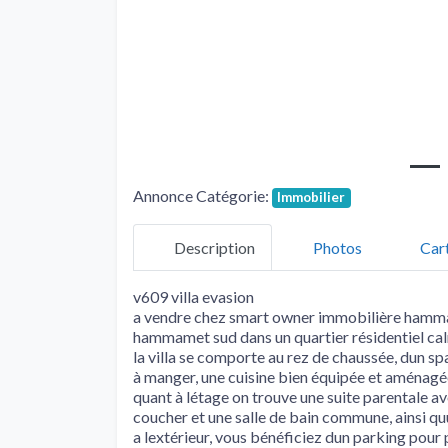
Annonce Catégorie:
Immobilier
Description
Photos
Car
v609 villa evasion
a vendre chez smart owner immobilière hammam
hammamet sud dans un quartier résidentiel cal
la villa se comporte au rez de chaussée, dun sp
à manger, une cuisine bien équipée et aménagée,
quant à létage on trouve une suite parentale a
coucher et une salle de bain commune, ainsi quu
a lextérieur, vous bénéficiez dun parking pour 