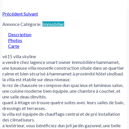
Précédent
Suivant
Annonce Catégorie:
Immobilier
Description
Photos
Carte
v615 villa skyline
a vendre chez lagence smart owner immobilière hammamet,
une luxueuse villa nouvelle construction située dans un quartier
calme et bien sécurisé à hammamet à proximité hôtel sindbad.
la villa est établie sur deux niveaux:
le rez de chaussée se compose dun spacieux et lumineux salon,
une cuisine moderne bien équipée, une chambre à coucher, et
une salle deau dinvités.
quant à létage on trouve quatre suites avec leurs salles de bain,
dressings et terrasses.
la villa est équipée de chauffage central et de pré installation
des climatiseurs.
a lextérieur, vous bénéficiez dun joli jardin gazonné, une belle