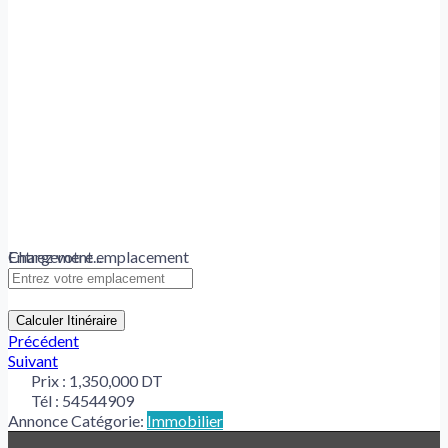
Chargement...
Entrez votre emplacement
Calculer Itinéraire
Précédent
Suivant
Prix :
1,350,000 DT
Tél :
54544909
Annonce Catégorie:
Immobilier