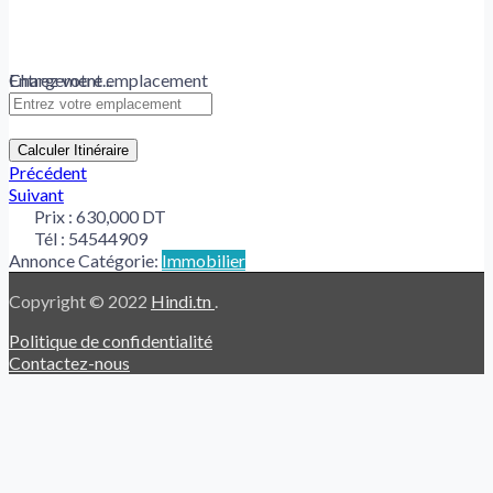
Chargement...
Entrez votre emplacement
Calculer Itinéraire
Précédent
Suivant
Prix :
630,000 DT
Tél :
54544909
Annonce Catégorie:
Immobilier
Copyright © 2022
Hindi.tn
.
Politique de confidentialité
Contactez-nous