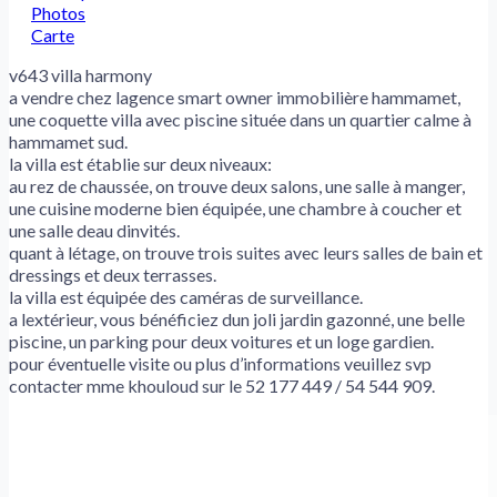
Photos
Carte
v643 villa harmony
a vendre chez lagence smart owner immobilière hammamet,
une coquette villa avec piscine située dans un quartier calme à
hammamet sud.
la villa est établie sur deux niveaux:
au rez de chaussée, on trouve deux salons, une salle à manger,
une cuisine moderne bien équipée, une chambre à coucher et
une salle deau dinvités.
quant à létage, on trouve trois suites avec leurs salles de bain et
dressings et deux terrasses.
la villa est équipée des caméras de surveillance.
a lextérieur, vous bénéficiez dun joli jardin gazonné, une belle
piscine, un parking pour deux voitures et un loge gardien.
pour éventuelle visite ou plus d’informations veuillez svp
contacter mme khouloud sur le 52 177 449 / 54 544 909.