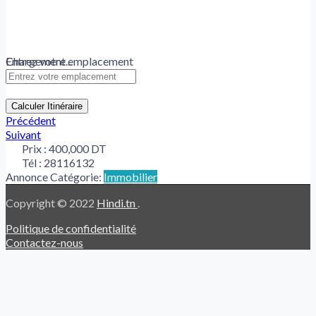
Chargement...
Entrez votre emplacement
Calculer Itinéraire
Précédent
Suivant
Prix :
400,000 DT
Tél :
28116132
Annonce Catégorie:
Immobilier
Copyright © 2022
Hindi.tn
.
Politique de confidentialité
Contactez-nous