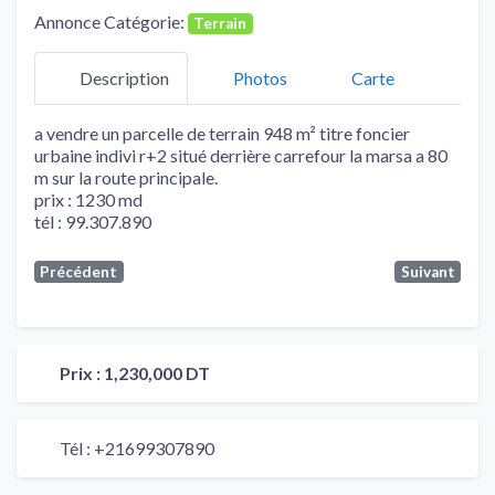
Annonce Catégorie:
Terrain
Description
Photos
Carte
a vendre un parcelle de terrain 948 m² titre foncier
urbaine indivi r+2 situé derrière carrefour la marsa a 80
m sur la route principale.
prix : 1230 md
tél : 99.307.890
Précédent
Suivant
Prix :
1,230,000 DT
Tél :
+21699307890