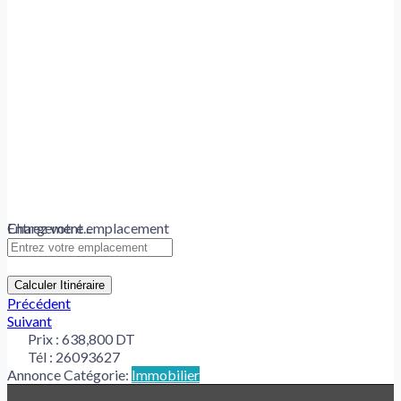
Chargement...
Entrez votre emplacement
Calculer Itinéraire
Précédent
Suivant
Prix :
638,800 DT
Tél :
26093627
Annonce Catégorie:
Immobilier