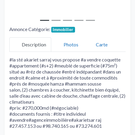
Annonce Catégorie:
Immobilier
Description
Photos
Carte
#la sté akariet sarraj vous propose #a vendre coquette
#appartement (#s+2) #meublé de superficie (#75m²)
situé au #réz de chaussée #entré indépandant #dans un
endroit #calme et à #proximité de toute commodités
#prés de #mosquée hamza #hammam sousse
salon, (2) chambres à coucher, kitchinette bien équipé,
salle d’eau avec cabine de douche, chauffage centrale, (2)
climatiseurs
#prix: #270,000md (#négociable)
#documents fournis : #titre individeul
#avendre#agenceimmobilière#akarietsar raj
#27.457.153 ou #98.740.165 ou #73.274.601