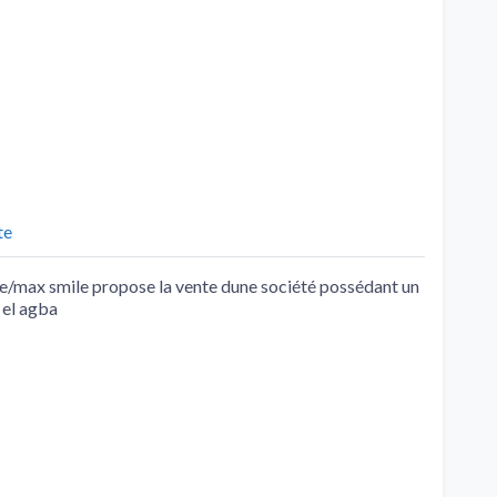
te
re/max smile propose la vente dune société possédant un
e el agba